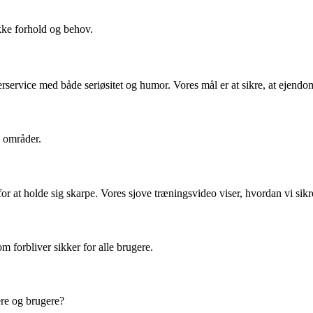
kke forhold og behov.
terservice med både seriøsitet og humor. Vores mål er at sikre, at ejend
e områder.
r at holde sig skarpe. Vores sjove træningsvideo viser, hvordan vi sikr
om forbliver sikker for alle brugere.
ere og brugere?