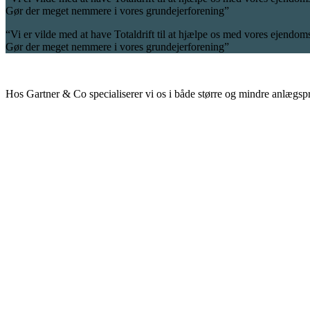
Gør der meget nemmere i vores grundejerforening”
“Vi er vilde med at have Totaldrift til at hjælpe os med vores ejendom
Gør der meget nemmere i vores grundejerforening”
Hos Gartner & Co specialiserer vi os i både større og mindre anlægsp