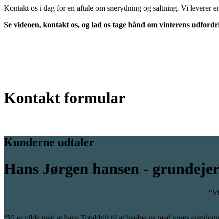
Kontakt os i dag for en aftale om snerydning og saltning. Vi leverer e
Se videoen, kontakt os, og lad os tage hånd om vinterens udfor
Kontakt formular
Kunderne udtaler
Hans Jørgen hansen - grundejer
“Vi
“Vi er vilde med at have Totaldrift til at hjælpe os med vores ejendom