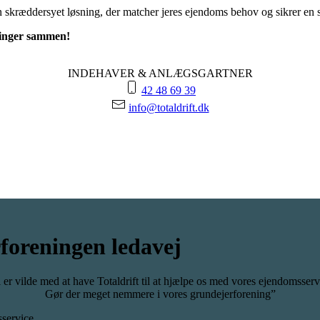
n skræddersyet løsning, der matcher jeres ejendoms behov og sikrer en s
dringer sammen!
INDEHAVER & ANLÆGSGARTNER
42 48 69 39
info@totaldrift.dk
foreningen ledavej
 er vilde med at have Totaldrift til at hjælpe os med vores ejendomsserv
Gør der meget nemmere i vores grundejerforening”
sservice.