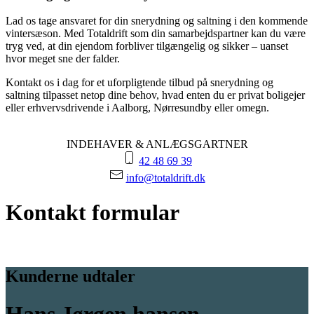
Lad os tage ansvaret for din
snerydning og saltning
i den kommende
vintersæson. Med Totaldrift som din samarbejdspartner kan du være
tryg ved, at din ejendom forbliver tilgængelig og sikker – uanset
hvor meget sne der falder.
Kontakt os i dag for et uforpligtende tilbud på
snerydning og
saltning
tilpasset netop dine behov, hvad enten du er privat boligejer
eller erhvervsdrivende i Aalborg, Nørresundby eller omegn.
INDEHAVER & ANLÆGSGARTNER
42 48 69 39
info@totaldrift.dk
Kontakt formular
Kunderne udtaler
Hans Jørgen hansen -