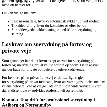
gennemsigtig, og vi giver altid et detaljeret tilbud, så du ved præcis,
hvad du betaler for.
Du kan vælge mellem:
Fast sæsonaftale, hvor vi automatisk rykker ud ved snefald
Tilkaldeordning, hvor du kontakter os efter behov
Skræddersyede pakkeløsninger med både
snerydning og
saltning
Lovkrav om snerydning på fortov og
private veje
Som grundejer har du et lovmæssigt ansvar for
snerydning på
fortov og snerydning privat vej ud for din ejendom. Dette ansvar
gælder både for private boligejere og erhvervsdrivende.
For beboere på en
privat fællesvej er der særlige regler
for snerydning på privat fællesvej, hvor ansvaret typisk deles mellem
vejens beboere. Ved at vælge Totaldrift til din vinterservice, sikrer
du, at disse lovkrav opfyldes professionelt og rettidigt.
Kontakt Totaldrift for professionel snerydning i
Aalborg og Nørresundby