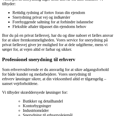
tilbyder:
Rettidig
rydning af fortov
foran din ejendom
Snerydning privat vej
og indkørsler
Forebyggende
saltning
for at forhindre isdannelse
Fleksible aftaler tilpasset din ejendoms behov
Bor du på en
privat fællesvej, har du og dine naboer et fælles ansvar
for at sikre fremkommeligheden. Vores service for
snerydning på
privat fællesvej
giver jer mulighed for at dele udgifterne, mens vi
sørger for, at vejen altid er farbar og sikker.
Professionel snerydning til erhverv
Som erhvervsdrivende er du ansvarlig for at sikre adgangsforhold
for både kunder og medarbejdere. Vores
snerydning til
erhverv
løsninger sikrer, at din virksomhed altid er tilgængelig –
uanset vejrforholdene.
Vi tilbyder skræddersyede løsninger for:
Butikker og detailhandel
Kontorbygninger
Industriområder
Snerydning til erhvervslejemål