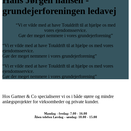
grundejerforeningen ledavej
“Vi er vilde med at have Totaldrift til at hjælpe os med
vores ejendomsservice.
Gør der meget nemmere i vores grundejerforening”
“Vi er vilde med at have Totaldrift til at hjælpe os med vores
ejendomsservice.
Gør der meget nemmere i vores grundejerforening”
“Vi er vilde med at have Totaldrift til at hjælpe os med vores
ejendomsservice.
Gør der meget nemmere i vores grundejerforening”
Hos Gartner & Co specialiserer vi os i både større og mindre
anlægsprojekter for virksomheder og private kunder.
Mandag - fredag: 7.00 - 16.00
Åben telefon Lørdag - søndag: 10.00 - 15.00