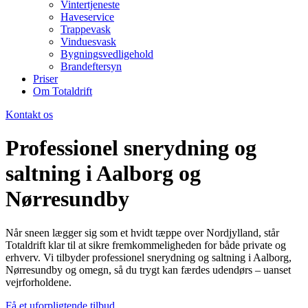
Vintertjeneste
Haveservice
Trappevask
Vinduesvask
Bygningsvedligehold
Brandeftersyn
Priser
Om Totaldrift
Kontakt os
Professionel snerydning og
saltning i Aalborg og
Nørresundby
Når sneen lægger sig som et hvidt tæppe over Nordjylland, står
Totaldrift klar til at sikre fremkommeligheden for både private og
erhverv. Vi tilbyder professionel
snerydning og saltning
i Aalborg,
Nørresundby og omegn, så du trygt kan færdes udendørs – uanset
vejrforholdene.
Få et uforpligtende tilbud