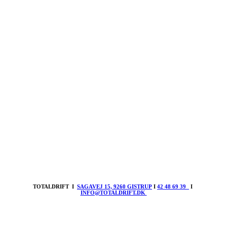
TOTALDRIFT I
SAGAVEJ 15, 9260 GISTRUP
I
42 48 69 39
I
INFO@TOTALDRIFT.DK