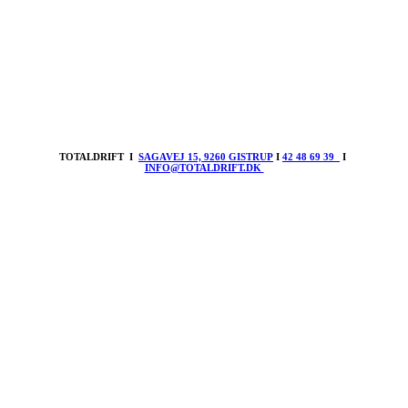
TOTALDRIFT I
SAGAVEJ 15, 9260 GISTRUP
I
42 48 69 39
I
INFO@TOTALDRIFT.DK