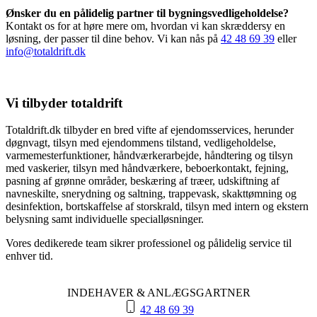
Ønsker du en pålidelig partner til bygningsvedligeholdelse?
Kontakt os for at høre mere om, hvordan vi kan skræddersy en
løsning, der passer til dine behov. Vi kan nås på
42 48 69 39
eller
info@totaldrift.dk
Vi tilbyder totaldrift
Totaldrift.dk tilbyder en bred vifte af ejendomsservices, herunder
døgnvagt, tilsyn med ejendommens tilstand, vedligeholdelse,
varmemesterfunktioner, håndværkerarbejde, håndtering og tilsyn
med vaskerier, tilsyn med håndværkere, beboerkontakt, fejning,
pasning af grønne områder, beskæring af træer, udskiftning af
navneskilte, snerydning og saltning, trappevask, skakttømning og
desinfektion, bortskaffelse af storskrald, tilsyn med intern og ekstern
belysning samt individuelle specialløsninger.
Vores dedikerede team sikrer professionel og pålidelig service til
enhver tid.
INDEHAVER & ANLÆGSGARTNER
42 48 69 39