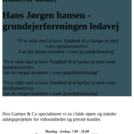
Hans Jørgen hansen -
grundejerforeningen ledavej
“Vi er vilde med at have Totaldrift til at hjælpe os med
vores ejendomsservice.
Gør der meget nemmere i vores grundejerforening”
“Vi er vilde med at have Totaldrift til at hjælpe os med vores
ejendomsservice.
Gør der meget nemmere i vores grundejerforening”
“Vi er vilde med at have Totaldrift til at hjælpe os med vores
ejendomsservice.
Gør der meget nemmere i vores grundejerforening”
Hos Gartner & Co specialiserer vi os i både større og mindre
anlægsprojekter for virksomheder og private kunder.
Mandag - fredag: 7.00 - 16.00