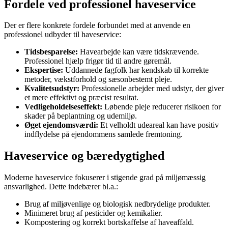
Fordele ved professionel haveservice
Der er flere konkrete fordele forbundet med at anvende en
professionel udbyder til haveservice:
Tidsbesparelse:
Havearbejde kan være tidskrævende.
Professionel hjælp frigør tid til andre gøremål.
Ekspertise:
Uddannede fagfolk har kendskab til korrekte
metoder, vækstforhold og sæsonbestemt pleje.
Kvalitetsudstyr:
Professionelle arbejder med udstyr, der giver
et mere effektivt og præcist resultat.
Vedligeholdelseseffekt:
Løbende pleje reducerer risikoen for
skader på beplantning og udemiljø.
Øget ejendomsværdi:
Et velholdt udeareal kan have positiv
indflydelse på ejendommens samlede fremtoning.
Haveservice og bæredygtighed
Moderne haveservice fokuserer i stigende grad på miljømæssig
ansvarlighed. Dette indebærer bl.a.:
Brug af miljøvenlige og biologisk nedbrydelige produkter.
Minimeret brug af pesticider og kemikalier.
Kompostering og korrekt bortskaffelse af haveaffald.