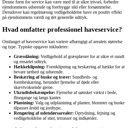
Denne form for service kan være med til at sikre trivsel, forbedre
ejendommens udseende og forebygge slid eller forsømmelse.
Derudover kan regelmæssig vedligeholdelse have en positiv effekt
på ejendommens værdi og det generelle udtryk.
Hvad omfatter professionel haveservice?
Omfanget af haveservice kan variere afhængigt af arealets størrelse
og type. Typiske opgaver inkluderer:
Græsslåning:
Vedligehold af græsplæner for at sikre et sundt
og ensartet udtryk.
Hækkeklipning:
Formklipning og beskæring af hække for at
bevare tæthed og udseende.
Beskæring af buske og træer:
Sundheds- og
formbeskæring, herunder fjernelse af døde eller
skævtvoksende grene.
Ukrudtsbekæmpelse:
Fjernelse af uønsket vækst i bede,
flisegange og langs kanter.
Plantning:
Valg og udplantning af planter, blomster og buske
tilpasset årstid og jordtype.
Rengøring af udendørsarealer:
Oprydning, fejning og
vedligeholdelse af stier, terrasser og indkørsler.