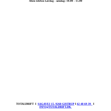
Åben telefon Lørdag - søndag: 10.00 - 15.00
TOTALDRIFT I
SAGAVEJ 15, 9260 GISTRUP
I
42 48 69 39
I
INFO@TOTALDRIFT.DK