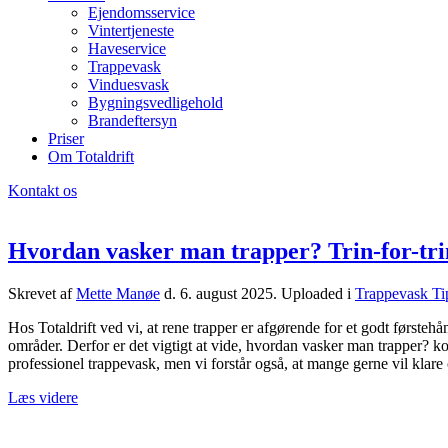
Ejendomsservice
Vintertjeneste
Haveservice
Trappevask
Vinduesvask
Bygningsvedligehold
Brandeftersyn
Priser
Om Totaldrift
Kontakt os
Hvordan vasker man trapper? Trin-for-trin
Skrevet af
Mette Manøe
d.
6. august 2025
. Uploaded i
Trappevask Ti
Hos Totaldrift ved vi, at rene trapper er afgørende for et godt førsteh
områder. Derfor er det vigtigt at vide, hvordan vasker man trapper? kor
professionel trappevask, men vi forstår også, at mange gerne vil klare
Læs videre