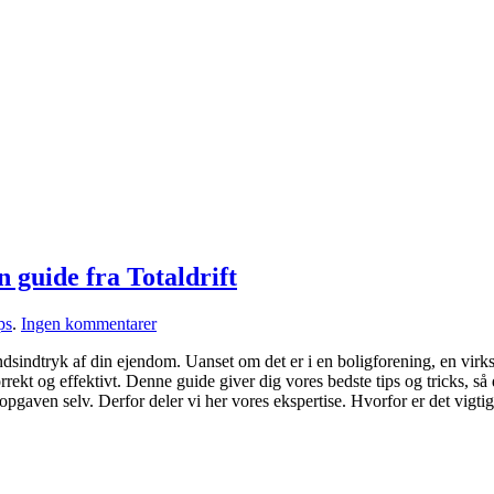
 guide fra Totaldrift
til
ps
.
Ingen kommentarer
Hvordan
åndsindtryk af din ejendom. Uanset om det er i en boligforening, en virks
vasker
rekt og effektivt. Denne guide giver dig vores bedste tips og tricks, så
man
 opgaven selv. Derfor deler vi her vores ekspertise. Hvorfor er det vigt
trapper?
Trin-
for-
trin
guide