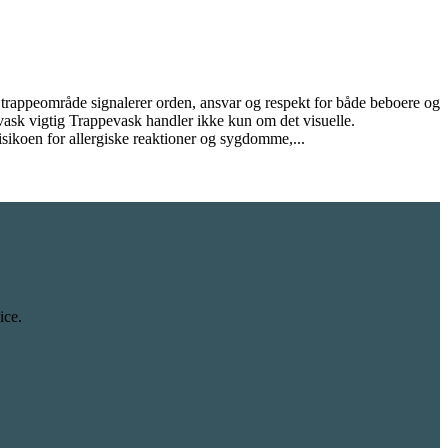
t trappeområde signalerer orden, ansvar og respekt for både beboere og
vask vigtig Trappevask handler ikke kun om det visuelle.
risikoen for allergiske reaktioner og sygdomme,...
ice.