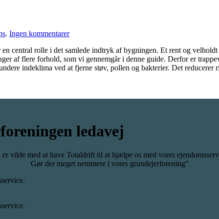
fra
Totaldrift
til
ps
.
Ingen kommentarer
Hvor
en central rolle i det samlede indtryk af bygningen. Et rent og velhold
ofte
er af flere forhold, som vi gennemgår i denne guide. Derfor er trappe
skal
undere indeklima ved at fjerne støv, pollen og bakterier. Det reducerer 
trappevask
udføres?
foreningen ledavej
 er vilde med at have Totaldrift til at hjælpe os med vores ejendomsserv
Gør der meget nemmere i vores grundejerforening”
sservice.
sservice.