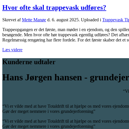
Hvor ofte skal trappevask udføres?
Skrevet af
Mette Manøe
d.
6. august 2025
. Uploaded i
Trappevask Ti
Trappeopgangen er det første, man møder i en ejendom, og den spiller 
besøgende. Men hvor ofte bør trappevask egentlig udføres? Det afhæng
Regelmæssig rengøring har flere fordele. For det første skaber det et s
Læs videre
Kunderne udtaler
Hans Jørgen hansen - grundejer
“Vi
“Vi er vilde med at have Totaldrift til at hjælpe os med vores ejendom
Gør der meget nemmere i vores grundejerforening”
“Vi er vilde med at have Totaldrift til at hjælpe os med vores ejendom
Gør der meget nemmere i vores grundejerforening”